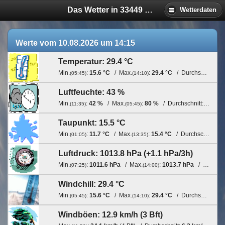
Das Wetter in 33449 Langenberg
Wetterdaten
Werte vom
10.08.2026
um
14:15
Temperatur:
29.4 °C
Min.
:
15.6 °C
/ Max.
:
29.4 °C
/ Durchschnitt:
21
(
05:45
)
(
14:10
)
Luftfeuchte:
43 %
Min.
:
42 %
/ Max.
:
80 %
/ Durchschnitt:
59 %
(
11:35
)
(
05:45
)
Taupunkt:
15.5 °C
Min.
:
11.7 °C
/ Max.
:
15.4 °C
/ Durchschnitt:
13
(
01:05
)
(
13:35
)
Luftdruck:
1013.8 hPa
(
+1.1 hPa/3h
)
Min.
:
1011.6 hPa
/ Max.
:
1013.7 hPa
/ Durchschnitt:
(
07:25
)
(
14:00
)
Windchill:
29.4 °C
Min.
:
15.6 °C
/ Max.
:
29.4 °C
/ Durchschnitt:
21
(
05:45
)
(
14:10
)
Windböen:
12.9 km/h
(
3 Bft
)