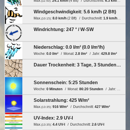
Max.
:
24.1 km/h
(
4 Bft
) / Durchschnitt:
6.3 km/h
(
2 Bft
)
(
11:50
)
Windgeschwindigkeit:
5.6 km/h
(
2 Bft
)
Max.
:
8.0 km/h
(
2 Bft
) / Durchschnitt:
1.9 km/h
(
1 Bft
)
(
10:15
)
Windrichtung:
247 °
/
W-SW
Niederschlag:
0.0 l/m²
(
0.0 l/m²/h
)
Woche:
0.0 l/m²
/ Monat:
2.8 l/m²
/ Jahr:
429.8 l/m²
Dauer Trockenheit:
3 Tage, 3 Stunden, 11 Minuten
Sonnenschein:
5:25 Stunden
Woche:
0 Minuten
/ Monat:
86:20 Stunden
/ Jahr:
1206:45
Solarstrahlung:
425 W/m²
Max.
:
916 W/m²
/ Durchschnitt:
427 W/m²
(
13:35
)
UV-Index:
2.9 UV-I
Max.
:
4.4 UV-I
/ Durchschnitt:
2.6 UV-I
(
13:35
)